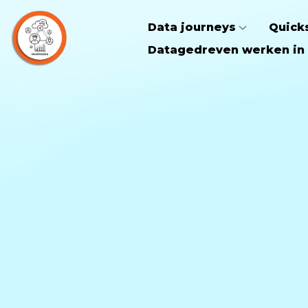
Data journeys
Quick
Datagedreven werken in 