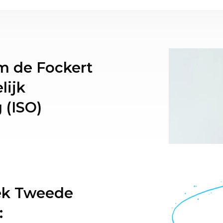
m de Fockert
lijk
 (ISO)
ek Tweede
: