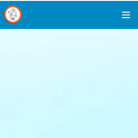
Ope
men
Data journeys
Quickscan Studiedata
Referentiekader privacy en ethiek
Datagedreven werken in de praktijk
Over ons
Contact