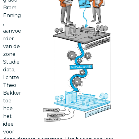
Bram
Enning
,
aanvoe
rder
van de
zone
Studie
data,
lichtte
Theo
Bakker
toe
hoe
het
idee
voor