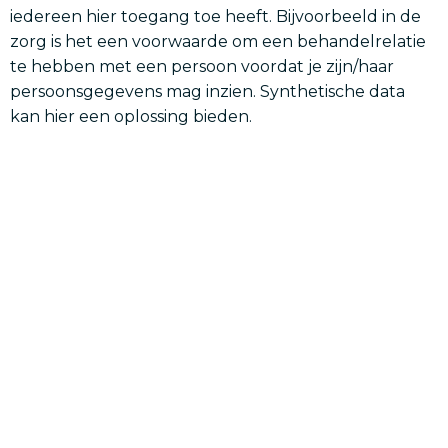
iedereen hier toegang toe heeft. Bijvoorbeeld in de
zorg is het een voorwaarde om een behandelrelatie
te hebben met een persoon voordat je zijn/haar
persoonsgegevens mag inzien. Synthetische data
kan hier een oplossing bieden.
Vanuit de AVG moet je bewijs kunnen leveren dat je
volgens bepaalde principes handelt in het werken
met data, vanwege het accountability principe. Deze
principes zijn al verweven in de methodiek die
gebruikt wordt om de simulatiedataset te
bouwen, namelijk met de gedocumenteerde
statistische en ethische onderbouwing en
verantwoording. Gebruik van synthetische
data roept ook ethische vragen op, zoals hoe maak je
duidelijk wat originele data is en wat niet, en hoe
voorkom je vergissingen of misbruik door het
gebruik van synthetische data? Daarom is in dit