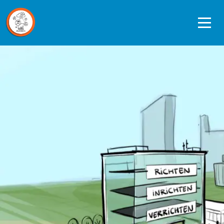
Ope
men
Data journeys
Quickscan Studiedata
Referentiekader privacy en ethiek
Datagedreven werken in de praktijk
Over ons
Contact