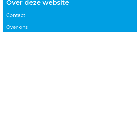
Over deze website
Contact
Over ons
Datagedreven werken
Artikelen
Praktijkverhalen
Voor wie
Bestuurder
Opleidingsdirecteur
Beleidsmaker
Student