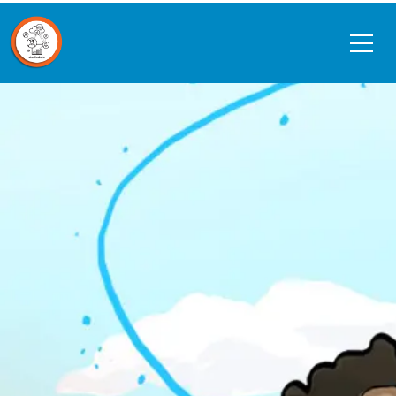
Ope
men
Data journeys
Quickscan Studiedata
Referentiekader privacy en ethiek
Datagedreven werken in de praktijk
Over ons
Contact