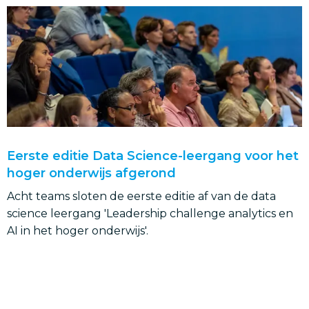
Lees
verder
Eerste editie Data Science-leergang voor het
hoger onderwijs afgerond
Acht teams sloten de eerste editie af van de data
science leergang 'Leadership challenge analytics en
AI in het hoger onderwijs'.
,
,
,
,
Bestuurder
Opleidingsdirecteur
Docent
Student
,
,
,
Ondersteuner
Studentbegeleider
Beleidsmedewerker
,
Onderzoeker