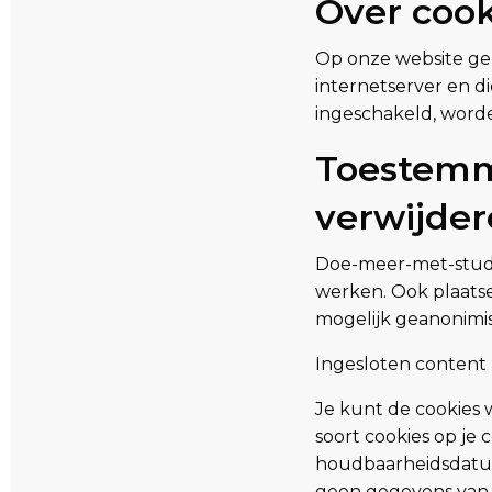
Over cook
Op onze website geb
internetserver en d
ingeschakeld, worde
Toestemm
verwijde
Doe-meer-met-studie
werken. Ook plaatse
mogelijk geanonimis
Ingesloten content 
Je kunt de cookies w
soort cookies op j
houdbaarheidsdatum
geen gegevens van u