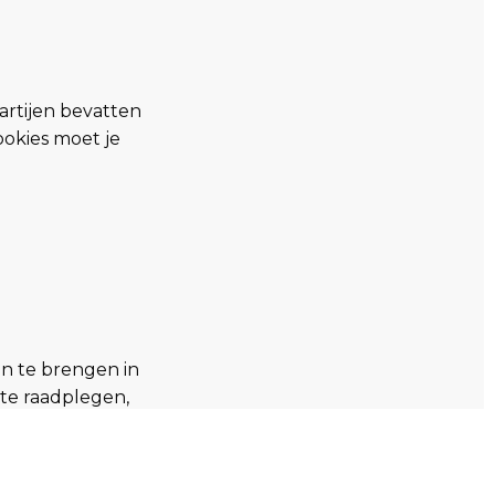
artijen bevatten
ookies moet je
n te brengen in
 te raadplegen,