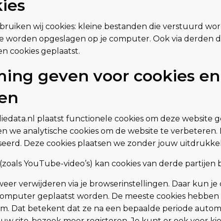
ies
ruiken wij cookies: kleine bestanden die verstuurd wo
ie worden opgeslagen op je computer. Ook via derden d
n cookies geplaatst.
ing geven voor cookies en
ren
data.nl plaatst functionele cookies om deze website g
n we analytische cookies om de website te verbeteren.
eerd. Deze cookies plaatsen we zonder jouw uitdrukke
(zoals YouTube-video’s) kan cookies van derde partijen 
eer verwijderen via je browserinstellingen. Daar kun je 
e computer geplaatst worden. De meeste cookies hebben
. Dat betekent dat ze na een bepaalde periode autom
w site-bezoek meer registeren. Je kunt er ook voor ki