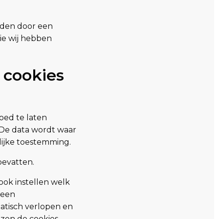
rden door een
ie wij hebben
 cookies
oed te laten
 De data wordt waar
lijke toestemming.
bevatten.
ook instellen welk
 een
atisch verlopen en
ezen de cookies