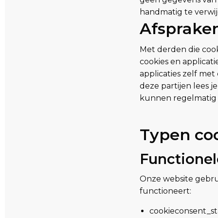
handmatig te verwij
Afsprake
Met derden die cook
cookies en applicat
applicaties zelf met
deze partijen lees j
kunnen regelmatig w
Typen co
Functionel
Onze website gebrui
functioneert:
cookieconsent_sta