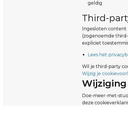
geldig
Third-part
Ingesloten content 
(zogenoemde third-p
expliciet toestemmi
Lees het privacy
Wil je third-party 
Wijzig je cookievoo
Wijziging
Doe-meer-met-studie
deze cookieverklari
zodat je van deze w
Contactg