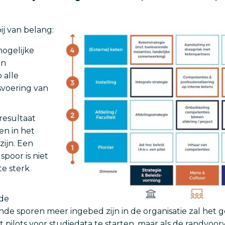
ij van belang:
ogelijke
en
 alle
svoering van
resultaat
en in het
zijn. Een
poor is niet
te sterk
 de
lende sporen meer ingebed zijn in de organisatie zal het
 pilots voor studiedata te starten, maar als de randvoo