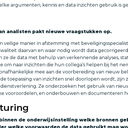
n welke argumenten, kennis en data inzichten gebruik is 
an analisten pakt nieuwe vraagstukken op.
veilige manier in afstemming met beveiligingsspecialis
waliteit daarvan en waar nodig wordt data gecorrigeerd z
en ze de data met behulp van verkennende analyses, stat
ze om naar inzichten die hun collega’s helpen bij het n
onafhankelijke mee aan de voorbereiding van nieuw bele
de toepassing van inzichten snel doorlopen wordt, zijn 
 dienstverlening. Ze onderzoeken het gebruik van nieuwe
jke vooroordelen, en onderbouwen en documenteren he
turing
n binnen de onderwijsinstelling welke bronnen g
nder welke voorwaarden de data gebruikt mag wo