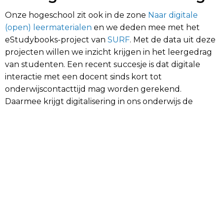
Onze hogeschool zit ook in de zone
Naar digitale
(open) leermaterialen
en we deden mee met het
eStudybooks-project van
SURF
. Met de data uit deze
projecten willen we inzicht krijgen in het leergedrag
van studenten. Een recent succesje is dat digitale
interactie met een docent sinds kort tot
onderwijscontacttijd mag worden gerekend.
Daarmee krijgt digitalisering in ons onderwijs de
ruimte en is het niet langer alleen voor de intrinsiek
gemotiveerden. Strategisch, maar ook tactisch en
operationeel, zou het durven en mogen vertrouwen
op studiedata nog meer kunnen worden verankerd,
bijvoorbeeld met als doel om het onderwijs anders
vorm te geven voor het verbeteren van de
onderwijskwaliteit.