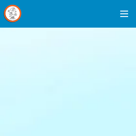
Ope
men
Data journeys
Quickscan Studiedata
Referentiekader privacy en ethiek
Datagedreven werken in de praktijk
Over ons
Contact