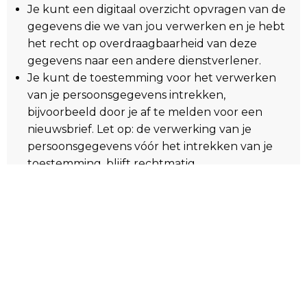
Je kunt een digitaal overzicht opvragen van de
gegevens die we van jou verwerken en je hebt
het recht op overdraagbaarheid van deze
gegevens naar een andere dienstverlener.
Je kunt de toestemming voor het verwerken
van je persoonsgegevens intrekken,
bijvoorbeeld door je af te melden voor een
nieuwsbrief. Let op: de verwerking van je
persoonsgegevens vóór het intrekken van je
toestemming, blijft rechtmatig.
Vind je dat we niet goed omgaan met je
persoonsgegevens, dan kun je een klacht
indienen. Als we er niet samen uitkomen, kun je
ook een klacht indienen bij de
Autoriteit
Persoonsgegevens
.
Recht van bezwaar