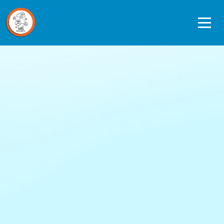
Ope
men
Data journeys
Quickscan Studiedata
Referentiekader privacy en ethiek
Datagedreven werken in de praktijk
Over ons
Contact