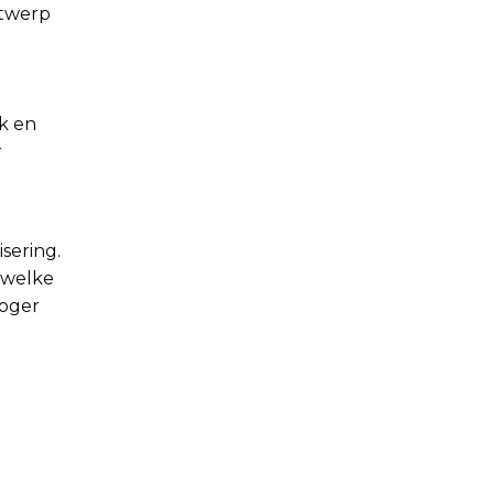
ntwerp
jk en
r
sering.
 welke
hoger