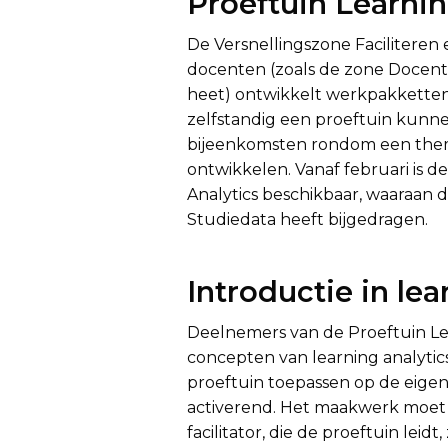
Proeftuin Learnin
De Versnellingszone Faciliteren 
docenten (zoals de zone Docentp
heet) ontwikkelt werkpakketten
zelfstandig een proeftuin kunnen
bijeenkomsten rondom een them
ontwikkelen. Vanaf februari is d
Analytics beschikbaar, waaraan 
Studiedata heeft bijgedragen.
Introductie in lea
Deelnemers van de Proeftuin Lea
concepten van learning analytics
proeftuin toepassen op de eigen 
activerend. Het maakwerk moet aa
facilitator, die de proeftuin leidt