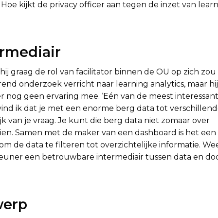
e kijkt de privacy officer aan tegen de inzet van lear
rmediair
ij graag de rol van facilitator binnen de OU op zich zo
nd onderzoek verricht naar learning analytics, maar hij
er nog geen ervaring mee. ‘Eén van de meest interessan
vind ik dat je met een enorme berg data tot verschillen
k van je vraag. Je kunt die berg data niet zomaar over
ien. Samen met de maker van een dashboard is het een
 de data te filteren tot overzichtelijke informatie. Wee
euner een betrouwbare intermediair tussen data en d
werp