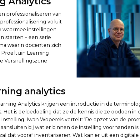
g Analytics
en professionaliseren van
rofessionalisering voluit
 waarmee instellingen
 starten – een serie
a waarin docenten zich
e Proeftuin Learning
de Versnellingszone
rning analytics
rning Analytics krijgen een introductie in de terminolo
. Het is de bedoeling dat ze de kennis die ze opdoen in 
instelling. Iwan Wopereis vertelt: ‘De opzet van de proef
nsluiten bij wat er binnen de instelling voorhanden is
, zal dat vooraf inventariseren. Wat kan er uit een digitale