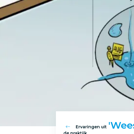
'Wee
Ervaringen uit
de praktijk