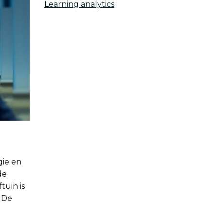
Learning analytics
gie en
de
tuin is
. De