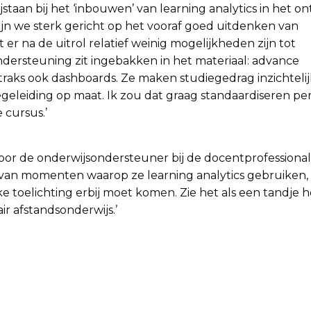
taan bij het ‘inbouwen’ van learning analytics in het o
ijn we sterk gericht op het vooraf goed uitdenken van
er na de uitrol relatief weinig mogelijkheden zijn tot
ndersteuning zit ingebakken in het materiaal: advance
traks ook dashboards. Ze maken studiegedrag inzichteli
egeleiding op maat. Ik zou dat graag standaardiseren pe
 cursus.’
oor de onderwijsondersteuner bij de docentprofessionali
en van momenten waarop ze learning analytics gebruiken,
ke toelichting erbij moet komen. Zie het als een tandje 
air afstandsonderwijs.’
e praktijk