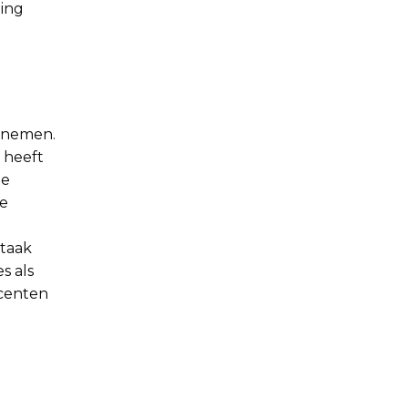
ning
u nemen.
 heeft
te
de
 taak
s als
ocenten