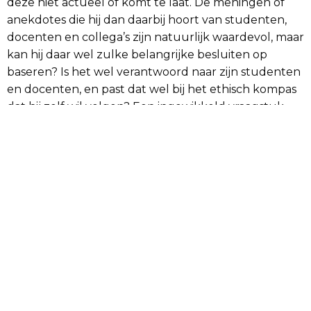
deze niet actueel of komt te laat. De meningen of
anekdotes die hij dan daarbij hoort van studenten,
docenten en collega’s zijn natuurlijk waardevol, maar
kan hij daar wel zulke belangrijke besluiten op
baseren? Is het wel verantwoord naar zijn studenten
en docenten, en past dat wel bij het ethisch kompas
dat hij zelf wil volgen? Een ingewikkeld vraagstuk.
Te vaak gaat het om de betrouwbaarheid of
definities van de gegevens in plaats van over de
inhoud. Dit is lastig bij zijn besprekingen met
studenten en docenten, maar ook met zijn
contacten met de medewerkers kwaliteitszorg, de
decaan van zijn faculteit en het CvB. Dit zou toch
anders moeten kunnen?
Lees meer over de soorten data analytics die er zijn