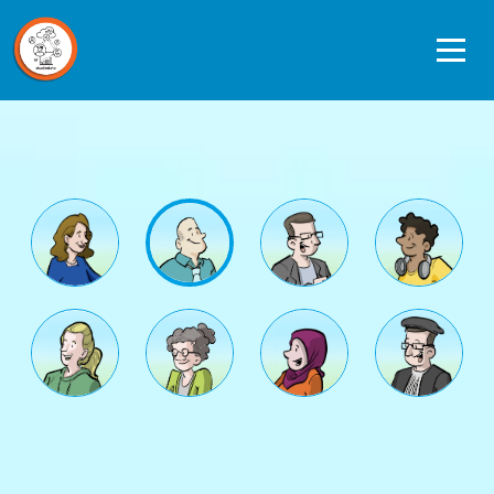
Ope
men
Data journeys
Quickscan Studiedata
Referentiekader privacy en ethiek
Datagedreven werken in de praktijk
Over ons
Contact